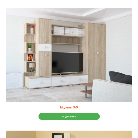
Модель G-5
ПОДРОБНЕЕ