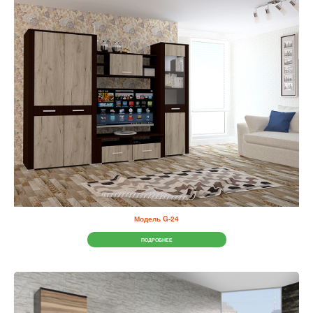
Модель G-24
ПОДРОБНЕЕ