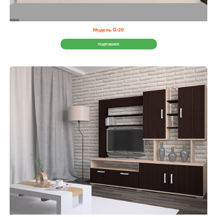
Модель G-20
ПОДРОБНЕЕ