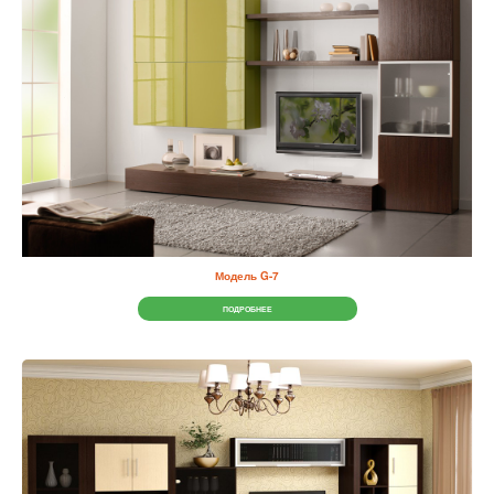
Модель G-7
ПОДРОБНЕЕ