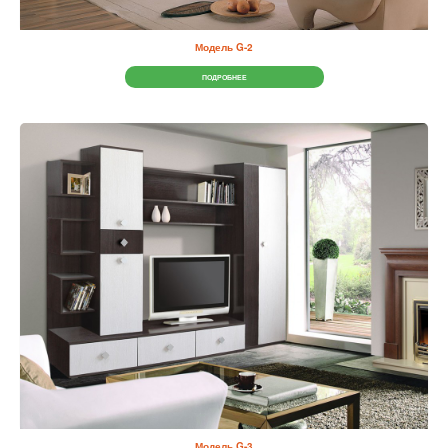
Модель G-2
ПОДРОБНЕЕ
Модель G-3