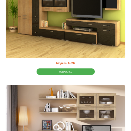
Модель G-26
ПОДРОБНЕЕ