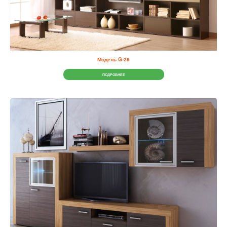
Модель G-28
ПОДРОБНЕЕ