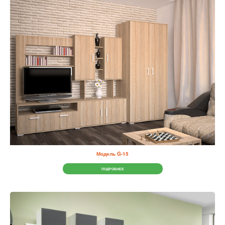
Модель G-15
ПОДРОБНЕЕ