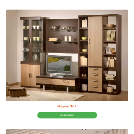
Модель G-14
ПОДРОБНЕЕ