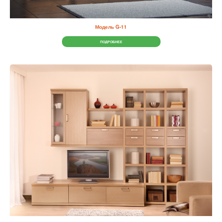
Модель G-11
ПОДРОБНЕЕ