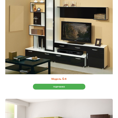
Модель G-6
ПОДРОБНЕЕ