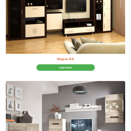
Модель G-8
ПОДРОБНЕЕ