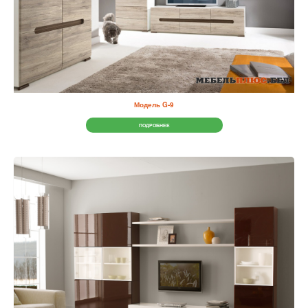
Модель G-9
ПОДРОБНЕЕ